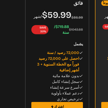
فائق
وعاً
$59.99
ر
/
شهر
$86.99
$719.88/
SA
SAVE
$1043.88
30%
سنة
يشمل
72,000 رصيد / سنة
لسنوية + 3
احصل على 72,000 رصيد
فوراً مع الخطة السنوية + 3
أشهر إضافية
بدون علامة مائية
سجل إنشاء كامل
أسرع سرعة إنشاء
دعم عملاء بأولوية
ترخيص تجاري
اشترك