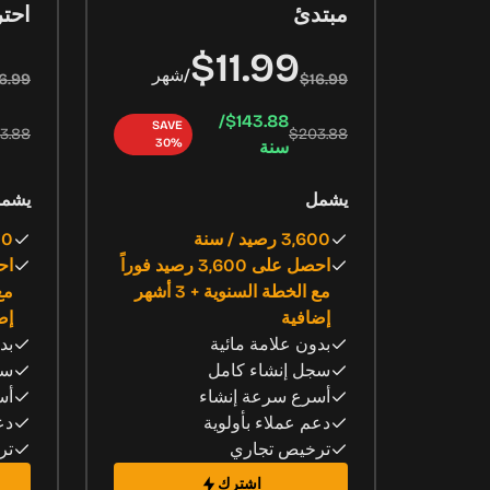
مبتدئ
احت
$11.99
/
شهر
6.99
$16.99
$143.88/
SAVE
3.88
$203.88
30%
سنة
يشمل
يشم
3,600 رصيد / سنة
9,600
احصل على 3,600 رصيد فوراً
مع الخطة السنوية + 3 أشهر
إضافية
إض
بدون علامة مائية
بد
سجل إنشاء كامل
سج
أسرع سرعة إنشاء
أس
دعم عملاء بأولوية
دع
ترخيص تجاري
تر
اشترك