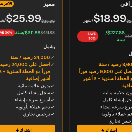
رافي
مميز
الأكثر شي
$25.99
$18.99
/
شهر
/
شه
$35.99
$2
$227.88/
$311.88/سنة
$431.88
VE 30%
SAVE
$32
30%
سنة
يشمل
ل
24,000 رصيد / سنة
 رصيد / سنة
احصل على 24,000 رصيد
احصل على 9,600 رصيد فوراً
فوراً مع الخطة ا
مع الخطة السنوية + 3 أشهر
أشهر إضافية
افية
بدون علامة مائية
ون علامة مائية
سجل إنشاء كامل
ل إنشاء كامل
أسرع سرعة إنشاء
رع سرعة إنشاء
دعم عملاء بأولوية
م عملاء بأولوية
ترخيص تجاري
خيص تجاري
اشترك
اشترك