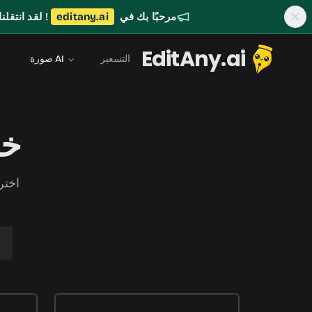
مرحبًا بك في
editany.ai
! لقد انتقل
EditAny.ai
التسعير
صورة AI
خطط
اختر