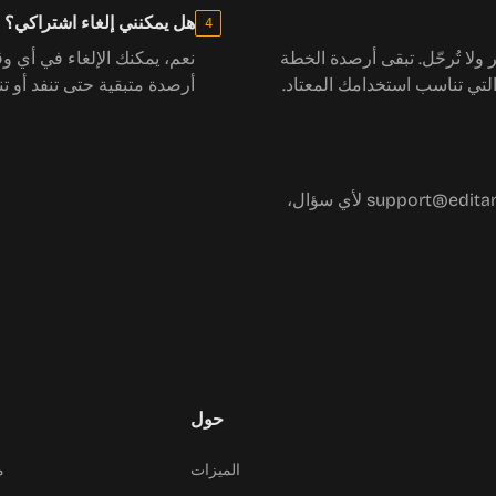
هل يمكنني إلغاء اشتراكي؟
4
ولا تُرحّل. تبقى أرصدة الخطة
نعم، يمكنك الإلغاء في أي 
أرصدة متبقية حتى تنفد أو تن
فريق EditAny AI هنا للمساعدة! راسلنا على support@editany.ai لأي سؤال،
حول
الميزات
م