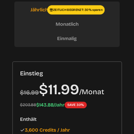
Jährlich
ZEITLICH BEGRENZT: 30% sparen
Monatlich
Einmalig
Einstieg
$11.99
/
Monat
$16.99
$143.88/Jahr
$203.88
SAVE 30%
Enthält
3,600 Credits / Jahr