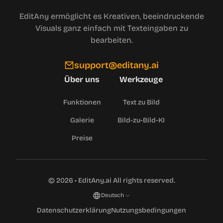
EditAny ermöglicht es Kreativen, beeindruckende
Visuals ganz einfach mit Texteingaben zu
bearbeiten.
support@editany.ai
Über uns
Werkzeuge
Funktionen
Text zu Bild
Galerie
Bild-zu-Bild-KI
Preise
©
2026
•
EditAny.ai
All rights reserved.
Deutsch
Datenschutzerklärung
Nutzungsbedingungen