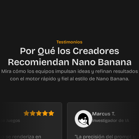
Testimonios
Por Qué los Creadores
Recomiendan Nano Banana
Mira cómo los equipos impulsan ideas y refinan resultados
con el motor rápido y fiel al estilo de Nano Banana.
Marcus T.
gos
Investigador de IA
renderiza en
La precisión del prompt y la cons