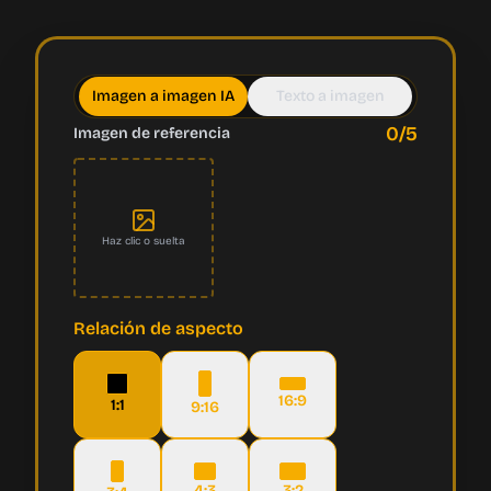
Imagen a imagen IA
Texto a imagen
0
/5
Imagen de referencia
Haz clic o suelta
Relación de aspecto
16:9
1:1
9:16
4:3
3:2