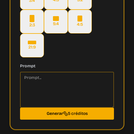
3:4
5:4
4:5
2:3
21:9
Prompt
Generar
5 créditos