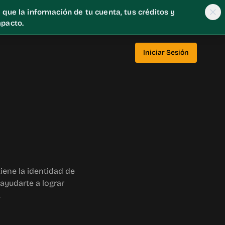
que la información de tu cuenta, tus créditos y
mpacto.
Iniciar Sesión
ene la identidad de
ayudarte a lograr
.