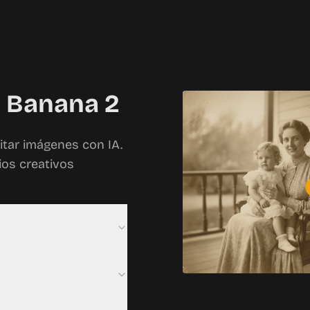
o Banana 2
itar imágenes con IA.
ios creativos
do originales con un
enta visualmente