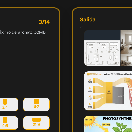
Salida
0
/
14
ximo de archivo: 30MB ·
4:3
3:4
21:9
4:5