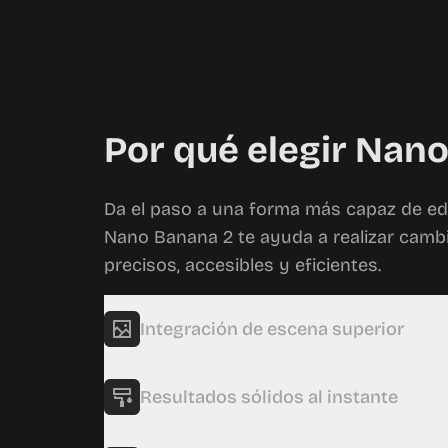
Por qué elegir Nan
Da el paso a una forma más capaz de ed
Nano Banana 2 te ayuda a realizar camb
precisos, accesibles y eficientes.
Integración de escena superior
Integra los cambios en la iluminación y el fon
Resultados sólidos al instante
acabado fluido para que la imagen final se si
coherente.