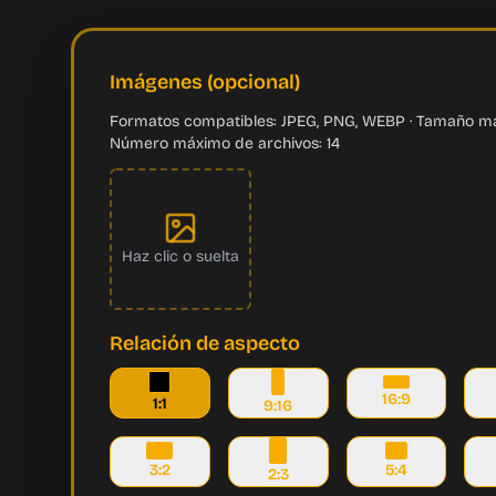
Imágenes (opcional)
Formatos compatibles: JPEG, PNG, WEBP · Tamaño má
Número máximo de archivos: 14
Haz clic o suelta
Relación de aspecto
16:9
1:1
9:16
3:2
5:4
2:3