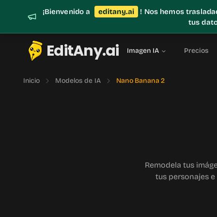
¡Bienvenido a
editany.ai
! Nos hemos trasladad
tus dato
EditAny.ai
Imagen IA
Precios
Inicio
Modelos de IA
Nano Banana 2
Remodela tus imáge
tus personajes e