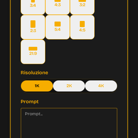
4:3
3:2
3:4
5:4
4:5
2:3
21:9
Risoluzione
1K
2K
4K
Prompt