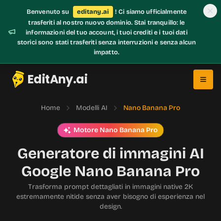
Benvenuto su
editany.ai
! Ci siamo ufficialmente
trasferiti al nostro nuovo dominio. Stai tranquillo: le
informazioni del tuo account, i tuoi crediti e i tuoi dati
storici sono stati trasferiti senza interruzioni e senza alcun
impatto.
EditAny.ai
Home
Modelli AI
Nano Banana Pro
Motore Nano Banana Pro
Generatore di immagini AI
Google Nano Banana Pro
Trasforma prompt dettagliati in immagini native 2K
estremamente nitide senza aver bisogno di esperienza nel
design.