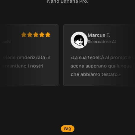
Nano Banana Pro.
Marcus T.
Ricercatore AI
e renderizzata in
La sua fedeltà al prompt e la conti
iene i nostri
scena superano qualunque altro m
che abbiamo testato.
FAQ