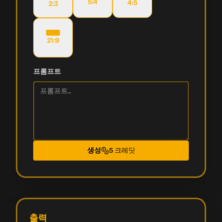
5:4
4:5
2:3
21:9
프롬프트
생성
5 크레딧
출력