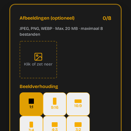
0
/8
Afbeeldingen (optioneel)
JPEG, PNG, WEBP · Max. 20 MB · maximaal 8
bestanden
Klik of zet neer
Beeldverhouding
16:9
1:1
9:16
4:3
3:2
3:4