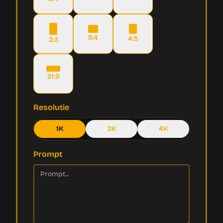
5:4
4:5
2:3
21:9
Resolutie
1K
2K
4K
Prompt