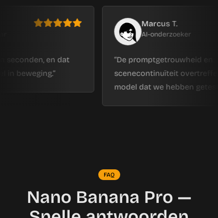
Marcus T.
AI-onderzoeker
onden, en dat
De promptgetrouwheid en
eweging.
scenecontinuïteit overtreffen elk 
model dat we hebben getest.
FAQ
Nano Banana Pro —
Snelle antwoorden