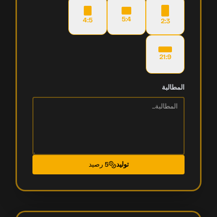
5:4
4:5
2:3
21:9
المطالبة
توليد
5 رصيد