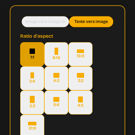
Image vers image IA
Texte vers image
Ratio d'aspect
16:9
1:1
9:16
4:3
3:2
3:4
5:4
4:5
2:3
21:9