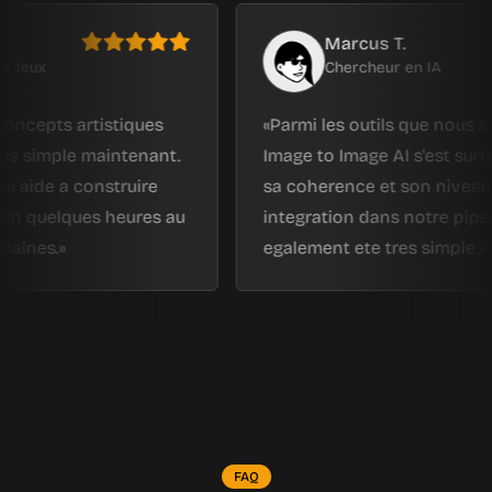
Marcus T.
Chercheur en IA
s artistiques
Parmi les outils que nous avons te
mple maintenant.
Image to Image AI s'est surtout dis
 a construire
sa coherence et son niveau de det
elques heures au
integration dans notre pipeline ex
.
egalement ete tres simple.
FAQ