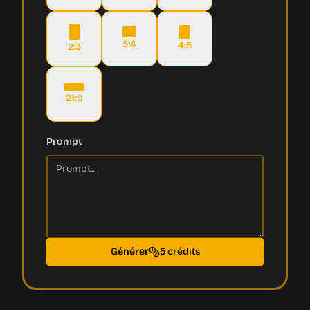
5:4
4:5
2:3
21:9
Prompt
Générer
5 crédits