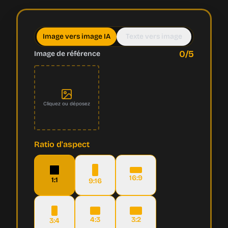
Image vers image IA
Texte vers image
0
/5
Image de référence
Cliquez ou déposez
Ratio d'aspect
16:9
1:1
9:16
4:3
3:2
3:4