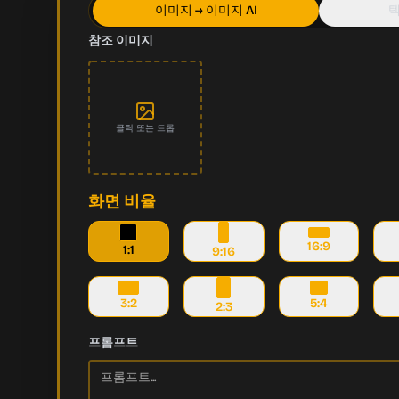
이미지 → 이미지 AI
텍
참조 이미지
클릭 또는 드롭
화면 비율
16:9
1:1
9:16
3:2
5:4
2:3
프롬프트