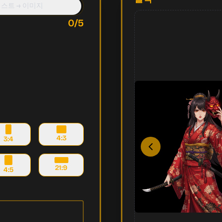
스트 → 이미지
0
/5
4:3
3:4
21:9
4:5