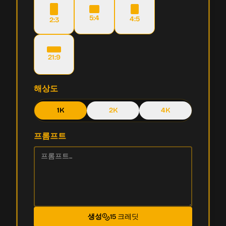
5:4
4:5
2:3
21:9
해상도
1K
2K
4K
프롬프트
생성
15 크레딧